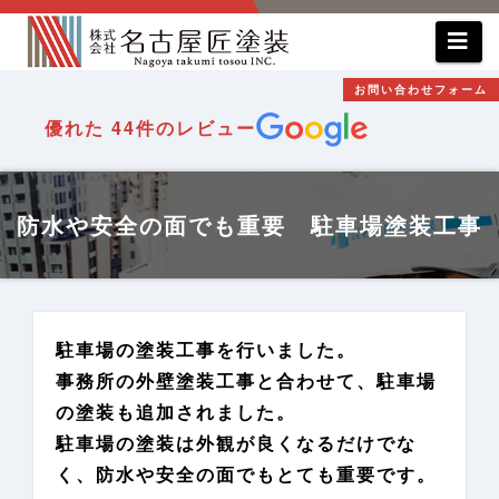
コ
ン
テ
お問い合わせフォーム
ン
優れた
44件のレビュー
ツ
へ
ス
防水や安全の面でも重要 駐車場塗装工事
キ
ッ
プ
駐車場の塗装工事を行いました。
事務所の外壁塗装工事と合わせて、駐車場
の塗装も追加されました。
駐車場の塗装は外観が良くなるだけでな
く、防水や安全の面でもとても重要です。