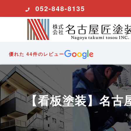
コ
052-848-8135
ン
テ
ン
ツ
へ
ス
優れた
44件のレビュー
キ
ッ
プ
【看板塗装】名古屋