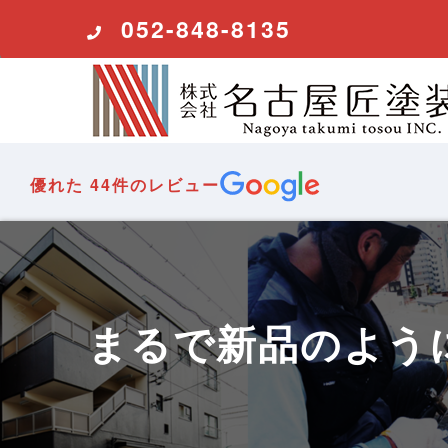
コ
052-848-8135
ン
テ
ン
ツ
へ
ス
優れた
44件のレビュー
キ
ッ
プ
まるで新品のよう