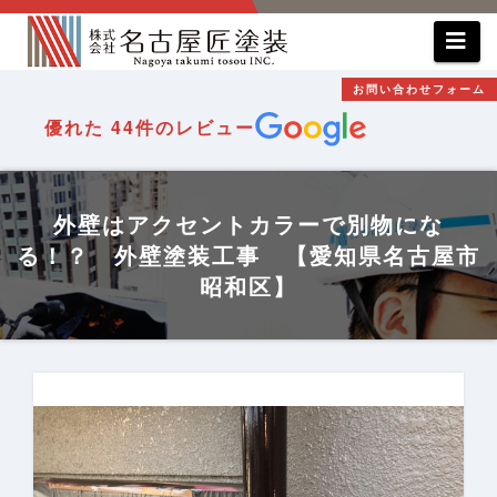
コ
ン
テ
お問い合わせフォーム
ン
優れた
44件のレビュー
ツ
へ
ス
外壁はアクセントカラーで別物にな
キ
る！？ 外壁塗装工事 【愛知県名古屋市
ッ
昭和区】
プ