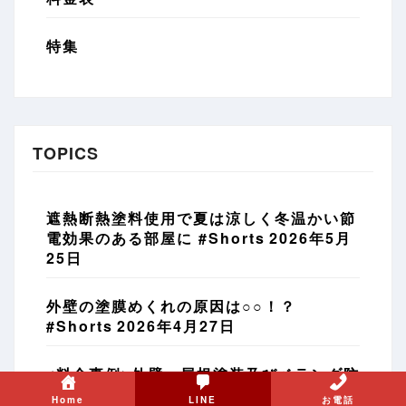
特集
TOPICS
遮熱断熱塗料使用で夏は涼しく冬温かい節
電効果のある部屋に #Shorts
2026年5月
25日
外壁の塗膜めくれの原因は○○！？
#Shorts
2026年4月27日
<料金事例>外壁・屋根塗装及びベランダ防
水工事【愛知県名古屋市天白区】
2026年
Home
LINE
お電話