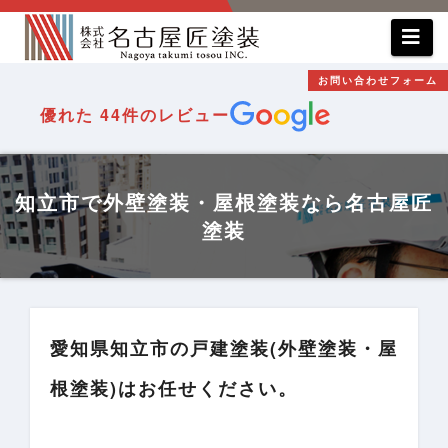
コ
ン
テ
お問い合わせフォーム
ン
優れた
44件のレビュー
ツ
へ
ス
知立市で外壁塗装・屋根塗装なら名古屋匠
キ
塗装
ッ
プ
愛知県知立市の戸建塗装(外壁塗装・屋
根塗装)はお任せください。