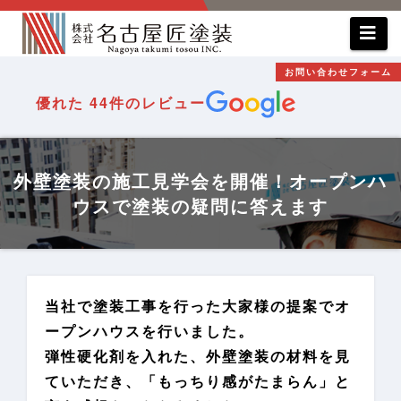
コ
ン
テ
お問い合わせフォーム
ン
優れた
44件のレビュー
ツ
へ
ス
外壁塗装の施工見学会を開催！オープンハ
キ
ウスで塗装の疑問に答えます
ッ
プ
当社で塗装工事を行った大家様の提案でオ
ープンハウスを行いました。
弾性硬化剤を入れた、外壁塗装の材料を見
ていただき、「もっちり感がたまらん」と