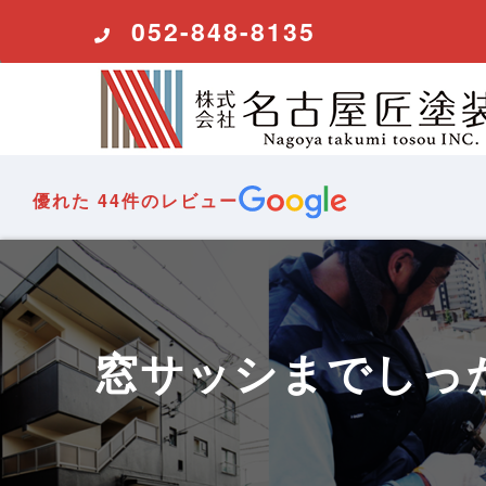
コ
052-848-8135
ン
テ
ン
ツ
へ
ス
優れた
44件のレビュー
キ
ッ
プ
窓サッシまでしっ