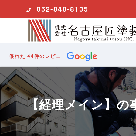
コ
052-848-8135
ン
テ
ン
ツ
へ
ス
優れた
44件のレビュー
キ
ッ
プ
【経理メイン】の事