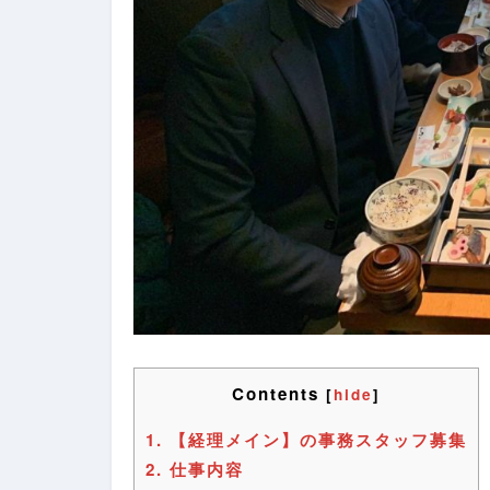
Contents
[
hide
]
1.
【経理メイン】の事務スタッフ募集
2.
仕事内容