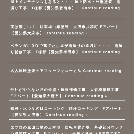
屋上メンテナンスを怠ると・・・ 屋上防水・外壁塗装 雨
漏り工事 T様邸【愛知県碧南市】
Continue reading
»
実は難しい！ 駐車場白線塗装 大府市共和町 Fアパート
【愛知県大府市】
Continue reading »
ベランダにDIYで建てた小屋が雨漏りの原因に・・・ 雨漏
り補修工事 T様邸【愛知県半田市】
Continue reading
»
名古屋匠塗装のアフターフォロー方法
Continue reading
»
他社がやらない匠の外壁・屋根補修工事 大規模修繕工事
Fアパート【愛知県大府市】
Continue reading »
階段・床つなぎ目コーキング 階段コーキング Fアパート
【愛知県大府市】
Continue reading »
エフロの原因は壁の反対側 自転車置き場、基礎部分ウレタ
ン塗膜防水工事 Kマンション（千種区覚王山 8階建てRC