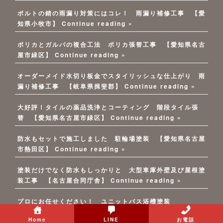
ボルトの錆の雨漏り対策にはコレ！ 雨漏り補修工事 【愛
知県小牧市】
Continue reading »
ポリカとガルバの複合工法 ポリカ張替工事 【愛知県名古
屋市緑区】
Continue reading »
オーダーメイド水切り板金でスタイリッシュな仕上がり 雨
漏り補修工事 【岐阜県揖斐郡】
Continue reading »
大好評！タイルの薬品洗浄とコーティング 階段タイル張
替 【愛知県名古屋市緑区】
Continue reading »
防水もセットで施工しました 駐輪場塗装 【愛知県名古屋
市熱田区】
Continue reading »
塗装だけでなく防水もしっかりと 大型車庫外壁及び屋根塗
装工事 【名古屋合同庁舎】
Continue reading »
プロにお任せください！ ユニットバス浴槽塗装
Continue reading »
Home
LINE
お電話