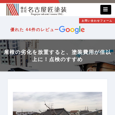
コ
ン
テ
お問い合わせフォーム
ン
優れた
44件のレビュー
ツ
へ
ス
屋根の劣化を放置すると、塗装費用が倍以
キ
上に！点検のすすめ
ッ
プ